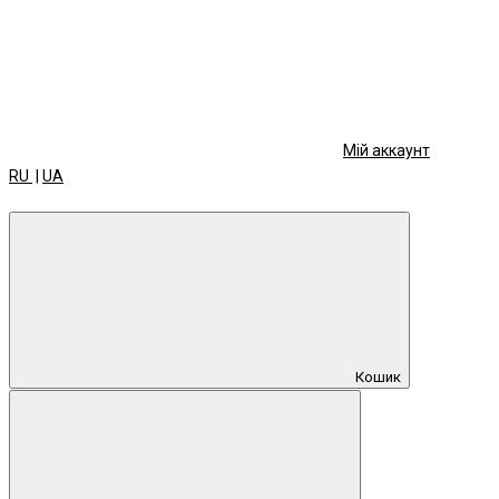
Мій аккаунт
RU
|
UA
Кошик