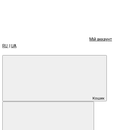
Мій аккаунт
RU
|
UA
Кошик