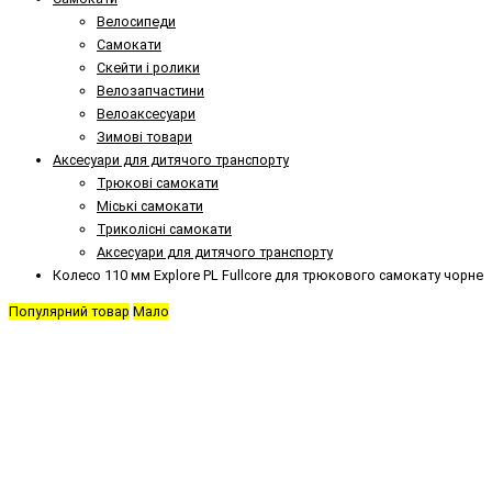
Велосипеди
Самокати
Скейти і ролики
Велозапчастини
Велоаксесуари
Зимові товари
Аксесуари для дитячого транспорту
Трюкові самокати
Міські самокати
Триколісні самокати
Аксесуари для дитячого транспорту
Колесо 110 мм Explore PL Fullcore для трюкового самокату чорне
Популярний товар
Мало