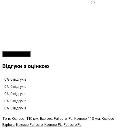
Продовжити
Відгуки з оцінкою
0%
0 відгуків
0%
0 відгуків
0%
0 відгуків
0%
0 відгуків
0%
0 відгуків
Теги:
Колесо
,
110 мм
,
Explore
,
Fullcore
,
PL
,
Колесо 110 мм
,
Колесо
Explore
,
Колесо Fullcore
,
Колесо PL
,
Fullcore PL