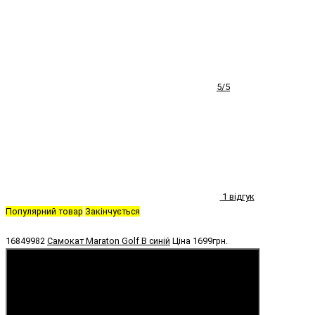
5/5
1 відгук
Популярний товар
Закінчується
16849982
Самокат Maraton Golf B синій
Ціна
1699грн.