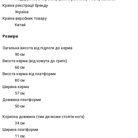
Країна реєстрації бренду
Україна
Країна виробник товару
Китай
Розміри
Загальна висота від підлоги до керма
90 см
Висота керма (від хомута до грипс)
66 см
Висота керма від платформи
80 см
Ширина керма
57 см
Довжина платформи
50 см
Корисна довжина (там де може стояти нога)
34 см
Ширина платформи
11 см