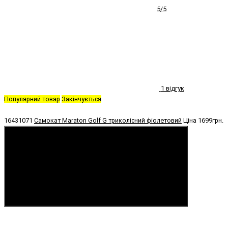
5/5
1 відгук
Популярний товар
Закінчується
16431071
Самокат Maraton Golf G триколісний фіолетовий
Ціна
1699грн.
Купити