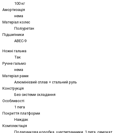
100 кг
Амортизація
нема
Матеріал колес
Поліуретан
Підшипники
ABEC-9
Ножні гальма
Так
Ручне гальмо
нема
Матеріал рами
Алюмінієвий сплав + стальний руль
Конструкція
Без системи складання
Особливості
1 пега
Покриття платформи
Наждак
Комплектація
Подарункова коробка, шестигранники, 1 пега, самокат