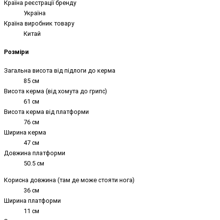
Країна реєстрації бренду
Україна
Країна виробник товару
Китай
Розміри
Загальна висота від підлоги до керма
85 см
Висота керма (від хомута до грипс)
61 см
Висота керма від платформи
76 см
Ширина керма
47 см
Довжина платформи
50.5 см
Корисна довжина (там де може стояти нога)
36 см
Ширина платформи
11 см