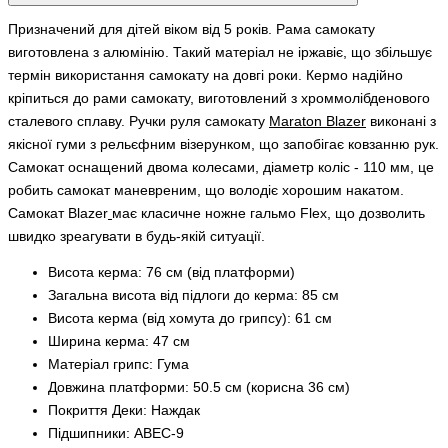
Призначений для дітей віком від 5 років. Рама самокату
виготовлена з алюмінію. Такий матеріал не іржавіє, що збільшує
термін використання самокату на довгі роки. Кермо надійно
кріпиться до рами самокату, виготовлений з хроммолібденового
сталевого сплаву. Ручки руля самокату
Maraton Blazer
виконані з
якісної гуми з рельєфним візерунком, що запобігає ковзанню рук.
Самокат оснащений двома колесами, діаметр коліс - 110 мм, це
робить самокат маневреним, що володіє хорошим накатом.
Самокат
Blazer
має класичне ножне гальмо Flex, що дозволить
швидко зреагувати в будь-якій ситуації.
Висота керма: 76 см (від платформи)
Загальна висота від підлоги до керма: 85 см
Висота керма (від хомута до грипсу): 61 см
Ширина керма: 47 см
Матеріал грипс: Гума
Довжина платформи: 50.5 см (корисна 36 см)
Покриття Деки: Наждак
Підшипники: ABEC-9