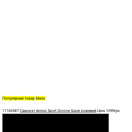
Популярний товар
Мало
11162687
Самокат Amigo Sport Groove Super рожевий
Ціна
1399грн.