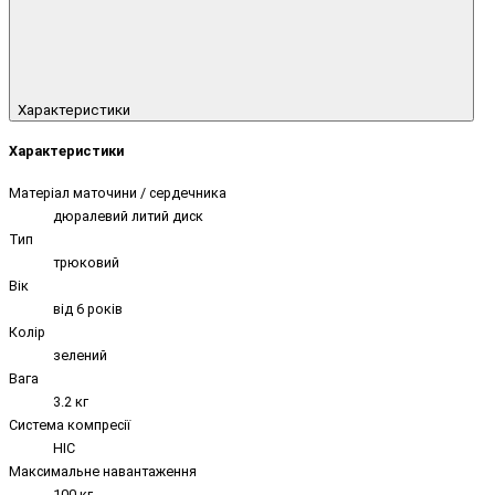
Характеристики
Характеристики
Матеріал маточини / сердечника
дюралевий литий диск
Тип
трюковий
Вік
від 6 років
Колір
зелений
Вага
3.2 кг
Система компресії
HIC
Максимальне навантаження
100 кг