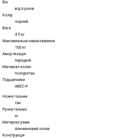
Вік
від 6 років
Колір
чорний
Вага
4.5 кг
Максимальне навантаження
100 кг
Амортизація
передній
Матеріал колес
поліуретан
Підшипники
ABEC-9
Ножні гальма
так
Ручне гальмо
ні
Матеріал рами
Алюмінієвий сплав
Конструкція