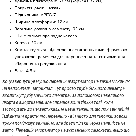
Довжина платформи: 57 см (корисна 37 см)
Покриття деки: Наждак
Підшипники: ABEC-7
Ширина платформи: 12 см
Загальна довжина самокату: 92 см
Ніжне гальмо про заднє колесо
Колеса: 20 см
Комплектується: підногою, шестигранниками, фірмовою
упаковкою, ременем для перенесення та ключами для
збирання та регулювання
Вага: 4.5 кг
Хочу звернути увагу, що передній амортизатор не такий м'який як
на велосипеді, наприклад. Тут просто труба більшого діаметра
входить у трубу меншого діаметра і за допомогою невеликого
люфта є амортизація, але спрацює вона тільки тоді, коли
застосувати до неї вертикальне навантаження, що при звичайній
їзді дитини практично нереально - він чисто для галочки, зовсім
трохи пом'якшує звичайно, але брати тільки через наявність не
варто. Передній амортизатор на всіх міських самокатах, якщо що,