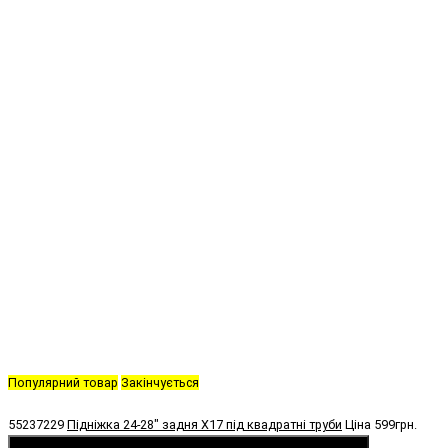
Популярний товар
Закінчується
55237229
Підніжка 24-28" задня X17 під квадратні труби
Ціна
599грн.