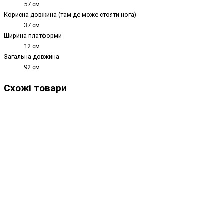
57 см
Корисна довжина (там де може стояти нога)
37 см
Ширина платформи
12 см
Загальна довжина
92 см
Схожі товари