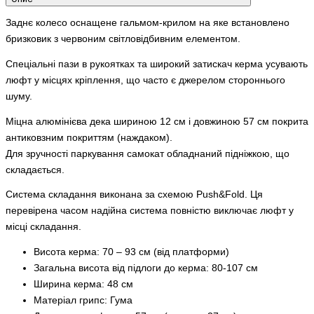
Заднє колесо оснащене гальмом-крилом на яке встановлено
бризковик з червоним світловідбивним елементом.
Спеціальні пази в рукоятках та широкий затискач керма усувають
люфт у місцях кріплення, що часто є джерелом стороннього
шуму.
Міцна алюмінієва дека шириною 12 см і довжиною 57 см покрита
антиковзним покриттям (наждаком).
Для зручності паркування самокат обладнаний підніжкою, що
складається.
Система складання виконана за схемою Push&Fold. Ця
перевірена часом надійна система повністю виключає люфт у
місці складання.
Висота керма: 70 – 93 см (від платформи)
Загальна висота від підлоги до керма: 80-107 см
Ширина керма: 48 см
Матеріал грипс: Гума