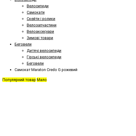
Велосипеди
Самокати
Скейти і ролики
Велозапчастини
Велоаксесуари
Зимові товари
Беговели
Дитячі велосипеди
Гірські велосипеди
Беговели
Самокат Maraton Credo G рожевий
Популярний товар
Мало