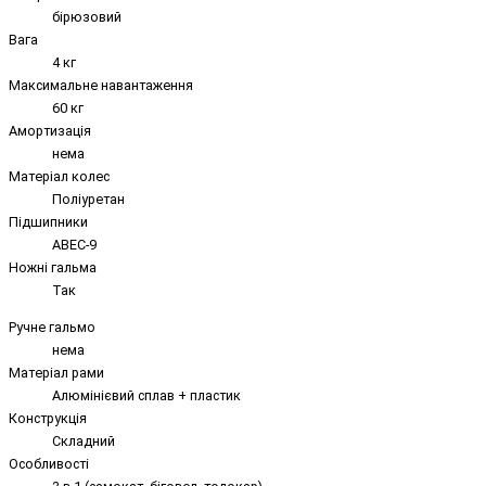
бірюзовий
Вага
4 кг
Максимальне навантаження
60 кг
Амортизація
нема
Матеріал колес
Поліуретан
Підшипники
ABEC-9
Ножні гальма
Так
Ручне гальмо
нема
Матеріал рами
Алюмінієвий сплав + пластик
Конструкція
Складний
Особливості