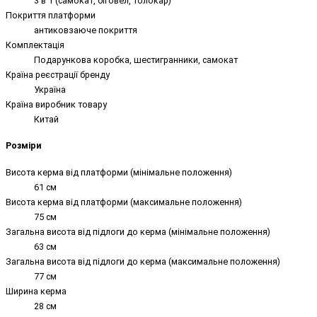
3 в 1 (самокат, біговел, толокар)
Покриття платформи
антиковзаюче покриття
Комплектація
Подарункова коробка, шестигранники, самокат
Країна реєстрації бренду
Україна
Країна виробник товару
Китай
Розміри
Висота керма від платформи (мінімальне положення)
61 см
Висота керма від платформи (максимальне положення)
75 см
Загальна висота від підлоги до керма (мінімальне положення)
63 см
Загальна висота від підлоги до керма (максимальне положення)
77 см
Ширина керма
28 см