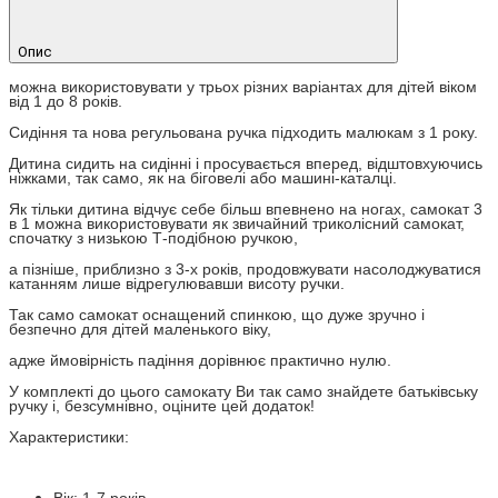
Опис
можна використовувати у трьох різних варіантах для дітей віком
від 1 до 8 років.
Сидіння та нова регульована ручка підходить малюкам з 1 року.
Дитина сидить на сидінні і просувається вперед, відштовхуючись
ніжками, так само, як на біговелі або машині-каталці.
Як тільки дитина відчує себе більш впевнено на ногах, самокат 3
в 1 можна використовувати як звичайний триколісний самокат,
спочатку з низькою Т-подібною ручкою,
а пізніше, приблизно з 3-х років, продовжувати насолоджуватися
катанням лише відрегулювавши висоту ручки.
Так само самокат оснащений спинкою, що дуже зручно і
безпечно для дітей маленького віку,
адже ймовірність падіння дорівнює практично нулю.
У комплекті до цього самокату Ви так само знайдете батьківську
ручку і, безсумнівно, оціните цей додаток!
Характеристики:
Вік: 1-7 років