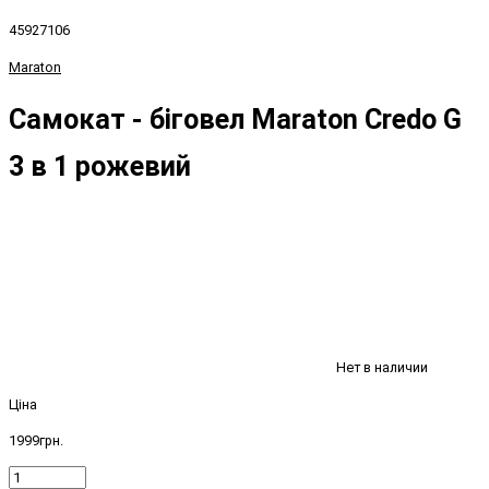
45927106
Maraton
Самокат - біговел Maraton Credo G
3 в 1 рожевий
Нет в наличии
Ціна
1999грн.