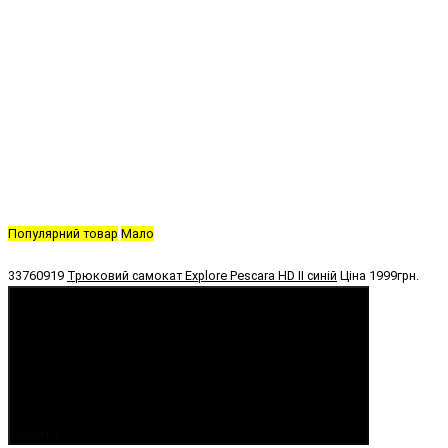
Популярний товар
Мало
33760919
Трюковий самокат Explore Pescara HD II синій
Ціна
1999грн.
Купити