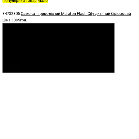
Популярний товар
Мало
84732805
Самокат триколісний Maraton Flash City дитячий бірюзовий
Ціна
1399грн.
Купити