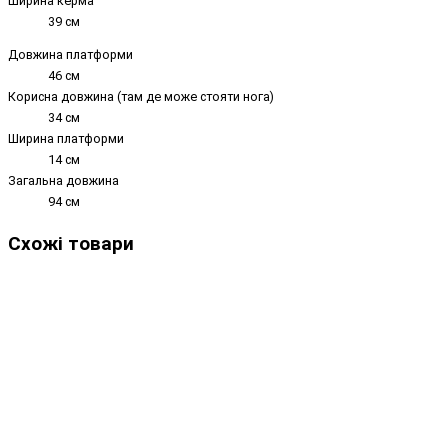
Ширина керма
39 см
Довжина платформи
46 см
Корисна довжина (там де може стояти нога)
34 см
Ширина платформи
14 см
Загальна довжина
94 см
Схожі товари