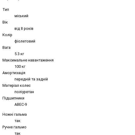
Тип
міський
Вік
від 8 років
Колір
фіолетовий
Вага
5.3 кг
Максимальне навантаження
100 кг
Амортизація
передній та задній
Матеріал колес
поліуретан
Підшипники
ABEC-9
Ножні гальма
так
Ручне гальмо
так