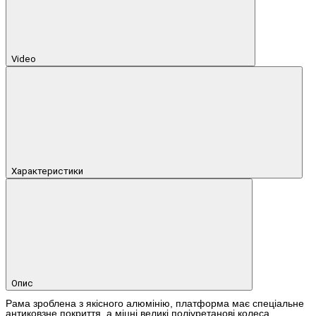
Video
Характеристики
Опис
Рама зроблена з якісного алюмінію, платформа має спеціальне
антиковзне покриття, а міцні великі поліуретанові колеса