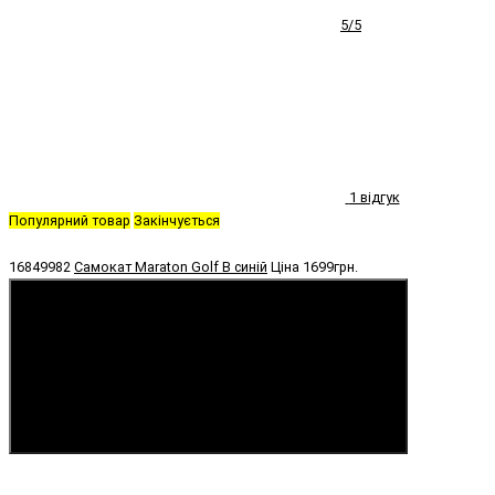
5/5
1 відгук
Популярний товар
Закінчується
16849982
Самокат Maraton Golf B синій
Ціна
1699грн.
Купити