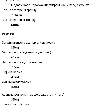
Комплектація
Подарункова коробка, шестигранники, 2 пеги, самокат
Країна реєстрації бренду
Україна
Країна виробник товару
Китай
Розміри
Загальна висота від підлоги до керма
85 см
Висота керма (від хомута до грипс)
62 см
Висота керма від платформи
77 см
Ширина керма
47 см
Довжина платформи
50 см
Корисна довжина (там де може стояти нога)
35 см
Ширина платформи