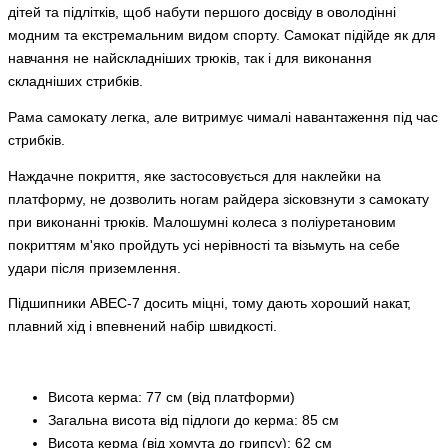
дітей та підлітків, щоб набути першого досвіду в оволодінні
модним та екстремальним видом спорту. Самокат підійде як для
навчання не найскладніших трюків, так і для виконання
складніших стрибків.
Рама самокату легка, але витримує чималі навантаження під час
стрибків.
Наждачне покриття, яке застосовується для наклейки на
платформу, не дозволить ногам райдера зісковзнути з самокату
при виконанні трюків. Малошумні колеса з поліуретановим
покриттям м'яко пройдуть усі нерівності та візьмуть на себе
удари після приземлення.
Підшипники ABEC-7 досить міцні, тому дають хороший накат,
плавний хід і впевнений набір швидкості.
Висота керма: 77 см (від платформи)
Загальна висота від підлоги до керма: 85 см
Висота керма (від хомута до грипсу): 62 см