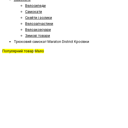
Велосипеди
Самокати
Скейти і ролики
Велозапчастини
Велоаксесуари
Зимові товари
Трюковий самокат Maraton District Кросівки
Популярний товар
Мало