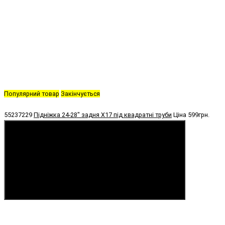
Популярний товар
Закінчується
55237229
Підніжка 24-28" задня X17 під квадратні труби
Ціна
599грн.
Купити