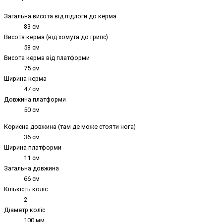
Загальна висота від підлоги до керма
83 см
Висота керма (від хомута до грипс)
58 см
Висота керма від платформи
75 см
Ширина керма
47 см
Довжина платформи
50 см
Корисна довжина (там де може стояти нога)
36 см
Ширина платформи
11 см
Загальна довжина
66 см
Кількість коліс
2
Діаметр коліс
100 мм