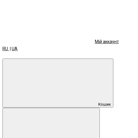
Мій аккаунт
RU
|
UA
Кошик