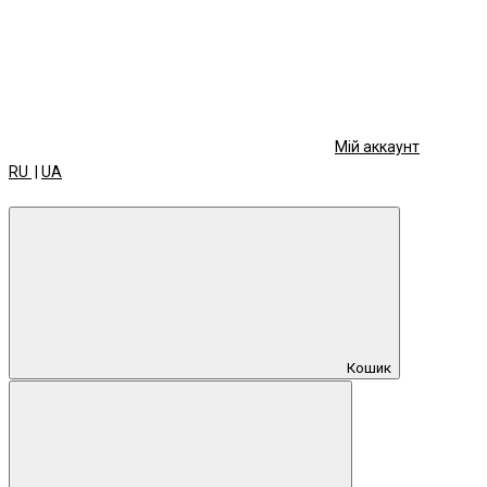
Мій аккаунт
RU
|
UA
Кошик