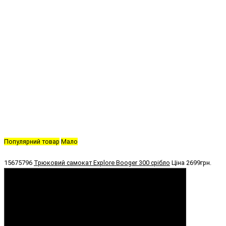
Популярний товар
Мало
15675796
Трюковий самокат Explore Booger 300 срібло
Ціна
2699грн.