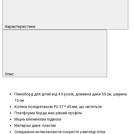
Характеристики
Опис
Пенніборд для дітей від 4-5 років, довжина деки 55 см, ширина
15 см
Колеса поліуретанові PU 57 * 45 мм, що світяться
Платформа борда має рівний профіль
Міцна алюмінієва підвіска
Матеріал деки: пластик
Спеціальне антиковзаюче покриття у вигляді сітки