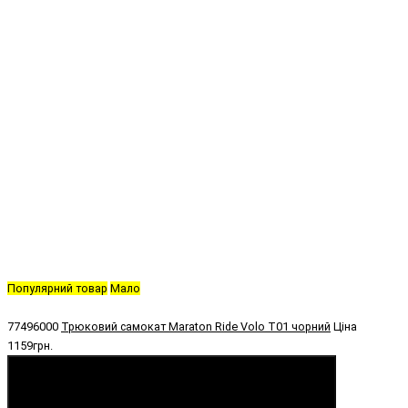
Популярний товар
Мало
77496000
Трюковий самокат Maraton Ride Volo T01 чорний
Ціна
1159грн.