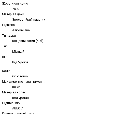
Жорсткість коліс
75 А
Матеріал деки
Зносостійкий пластик
Підвіска
Алюмінієва
Тип деки
Кінцевий загин (Kick)
Тип
Міський
Вік
Від 5 років
Колір
бірюзовий
Максимальне навантаження
80 кг
Матеріал колес
поліуретан
Підшипники
ABEC 7
Покриття платформи