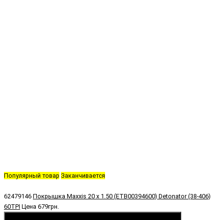
Популярный товар
Заканчивается
62479146
Покрышка Maxxis 20 x 1.50 (ETB00394600) Detonator (38-406)
60TPI
Цена
679грн.