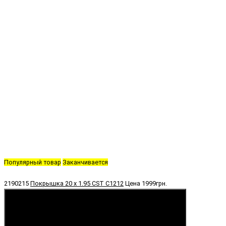
Популярный товар
Заканчивается
2190215
Покрышка 20 х 1.95 CST C1212
Цена
1999грн.