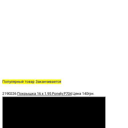
Популярный товар
Заканчивается
2190226
Покрышка 16 х 1.95 Ponely P704
Цена
140грн.