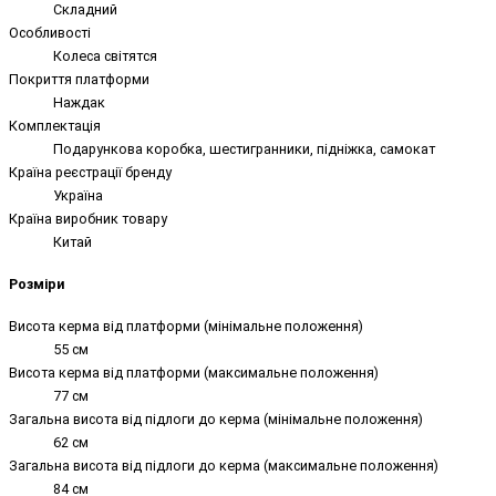
Складний
Особливості
Колеса світятся
Покриття платформи
Наждак
Комплектація
Подарункова коробка, шестигранники, підніжка, самокат
Країна реєстрації бренду
Україна
Країна виробник товару
Китай
Розміри
Висота керма від платформи (мінімальне положення)
55 см
Висота керма від платформи (максимальне положення)
77 см
Загальна висота від підлоги до керма (мінімальне положення)
62 см
Загальна висота від підлоги до керма (максимальне положення)
84 см