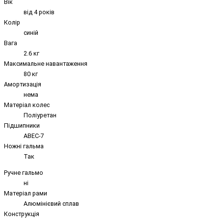
Вік
від 4 років
Колір
синій
Вага
2.6 кг
Максимальне навантаження
80 кг
Амортизація
нема
Матеріал колес
Поліуретан
Підшипники
ABEC-7
Ножні гальма
Так
Ручне гальмо
ні
Матеріал рами
Алюмінієвий сплав
Конструкція