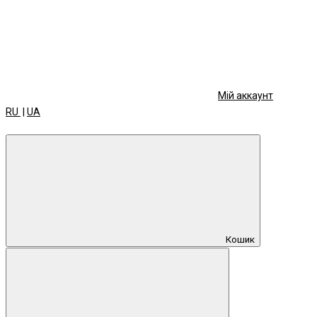
Мій аккаунт
RU
|
UA
Кошик