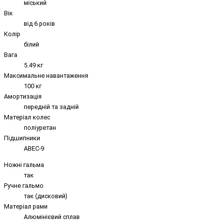
міський
Вік
від 6 років
Колір
білий
Вага
5.49 кг
Максимальне навантаження
100 кг
Амортизація
передній та задній
Матеріал колес
поліуретан
Підшипники
ABEC-9
Ножні гальма
так
Ручне гальмо
так (дисковий)
Матеріал рами
Алюмінієвий сплав