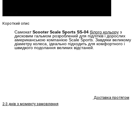
Купити
Короткий опис
Самокат
Scooter Scale Sports SS-04
білого кольору
з
дисковим гальмом розроблений для підлітків і дорослих
американською компанією Scale Sports. Завдяки великому
діаметру колеса, ідеально підходить для комфортного і
швидкого подолання великих відстаней.
Доставка протягом
2-3 днів з моменту замовлення