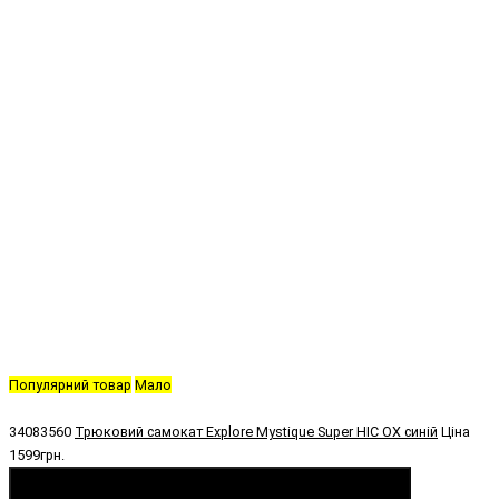
Популярний товар
Мало
34083560
Трюковий самокат Explore Mystique Super HIC OX синій
Ціна
1599грн.