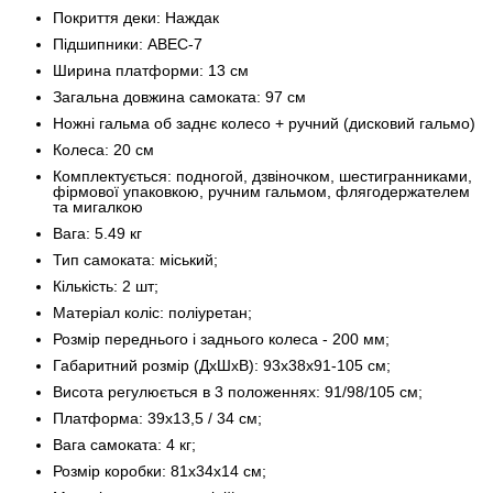
Покриття деки: Наждак
Підшипники: ABEC-7
Ширина платформи: 13 см
Загальна довжина самоката: 97 см
Ножні гальма об заднє колесо + ручний (дисковий гальмо)
Колеса: 20 см
Комплектується: подногой, дзвіночком, шестигранниками,
фірмової упаковкою, ручним гальмом, флягодержателем
та мигалкою
Вага: 5.49 кг
Тип самоката: міський;
Кількість: 2 шт;
Матеріал коліс: поліуретан;
Розмір переднього і заднього колеса - 200 мм;
Габаритний розмір (ДхШхВ): 93х38х91-105 см;
Висота регулюється в 3 положеннях: 91/98/105 см;
Платформа: 39х13,5 / 34 см;
Вага самоката: 4 кг;
Розмір коробки: 81х34х14 см;