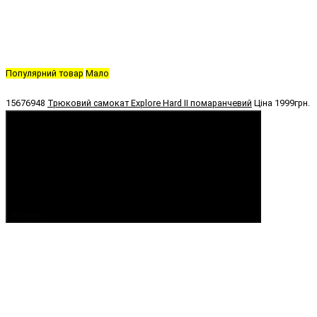
Популярний товар
Мало
15676948
Трюковий самокат Explore Hard II помаранчевий
Ціна
1999грн.
Купити