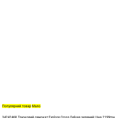
Популярний товар
Мало
34242468
Трюковий самокат Explore Cross Deluxe зелений
Ціна
2199грн.