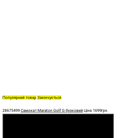
Популярний товар
Закінчується
28675499
Самокат Maraton Golf G бузковий
Ціна
1699грн.