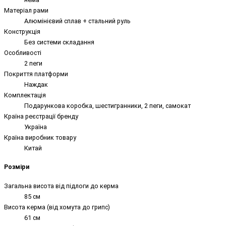
Матеріал рами
Алюмінієвий сплав + стальний руль
Конструкція
Без системи складання
Особливості
2 пеги
Покриття платформи
Наждак
Комплектація
Подарункова коробка, шестигранники, 2 пеги, самокат
Країна реєстрації бренду
Україна
Країна виробник товару
Китай
Розміри
Загальна висота від підлоги до керма
85 см
Висота керма (від хомута до грипс)
61 см