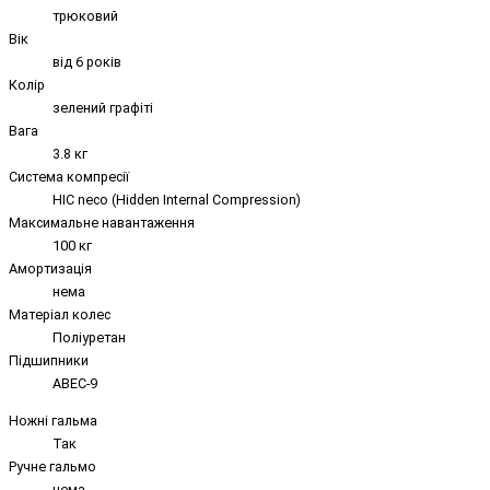
трюковий
Вік
від 6 років
Колір
зелений графіті
Вага
3.8 кг
Система компресії
HIC neco (Hidden Internal Compression)
Максимальне навантаження
100 кг
Амортизація
нема
Матеріал колес
Поліуретан
Підшипники
ABEC-9
Ножні гальма
Так
Ручне гальмо
нема