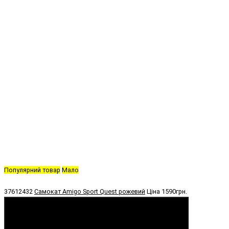
Популярний товар
Мало
37612432
Самокат Amigo Sport Quest рожевий
Ціна
1590грн.