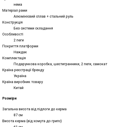
нема
Матеріал рами
Алюмінієвий сплав + стальний руль
Конструкція
Без системи складання
Особливості
2 пеги
Покриття платформи
Наждак
Комплектація
Подарункова коробка, шестигранники, 2 пеги, самокат
Країна реєстрації бренду
Україна
Країна виробник товару
Китай
Розміри
Загальна висота від підлоги до керма
87 см
Висота керма (від хомута до грипс)
61 см