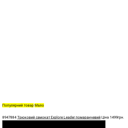
Популярний товар
Мало
8947884
Трюковий самокат Explore Leader помаранчевий
Ціна
1499грн.