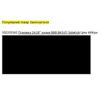
Популярний товар
Закінчується
552353362
Підніжка 26-28" задня BBB BKS-01 SideKick
Ціна
449грн.
Купити