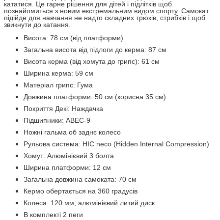
кататися. Це гарне рішення для дітей і підлітків щоб
познайомиться з новим екстремальним видом спорту. Самокат
підійде для навчання не надто складних трюків, стрибків і щоб
звикнути до катання.
Висота: 78 см (від платформи)
Загальна висота від підлоги до керма: 87 см
Висота керма (від хомута до грипс): 61 см
Ширина керма: 59 см
Матеріал грипс: Гума
Довжина платформи: 50 см (корисна 35 см)
Покриття Декі: Наждачка
Підшипники: ABEC-9
Ножні гальма об заднє колесо
Рульова система: HIC neco (Hidden Internal Compression)
Хомут: Алюмінієвий 3 болта
Ширина платформи: 12 см
Загальна довжина самоката: 70 см
Кермо обертається на 360 градусів
Колеса: 120 мм, алюмінієвий литий диск
В комплекті 2 пеги