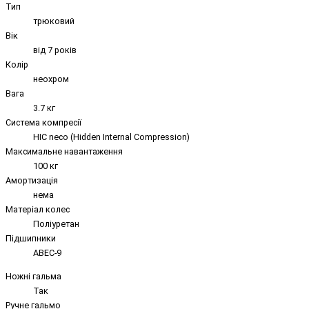
Тип
трюковий
Вік
від 7 років
Колір
неохром
Вага
3.7 кг
Система компресії
HIC neco (Hidden Internal Compression)
Максимальне навантаження
100 кг
Амортизація
нема
Матеріал колес
Поліуретан
Підшипники
ABEC-9
Ножні гальма
Так
Ручне гальмо