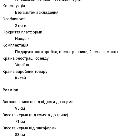
Конструкція
Без системи складання
Особливості
2 пеги
Покриття платформи
Наждак
Комплектація
Подарункова коробка, шестигранники, 2 пеги, самокат
Країна реєстрації бренду
Україна
Країна виробник товару
Китай
Розміри
Загальна висота від підлоги до керма
95 см
Висота керма (від хомута до грипс)
71 см
Висота керма від платформи
88 см