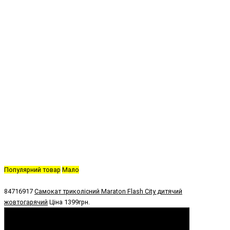
Популярний товар
Мало
84716917
Самокат триколісний Maraton Flash City дитячий
жовтогарячий
Ціна
1399грн.