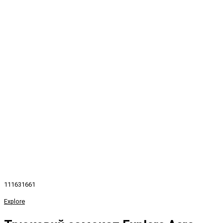
111631661
Explore