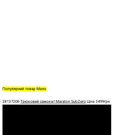
Популярний товар
Мало
28137206
Трюковий самокат Maraton SubZero
Ціна
3499грн.