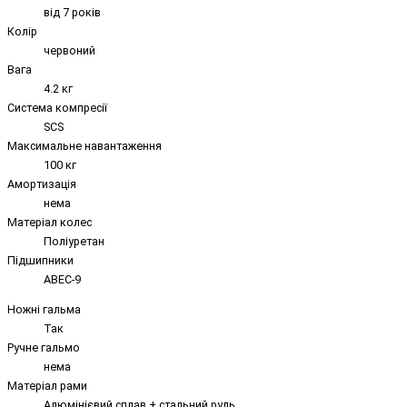
від 7 років
Колір
червоний
Вага
4.2 кг
Система компресії
SCS
Максимальне навантаження
100 кг
Амортизація
нема
Матеріал колес
Поліуретан
Підшипники
ABEC-9
Ножні гальма
Так
Ручне гальмо
нема
Матеріал рами
Алюмінієвий сплав + стальний руль