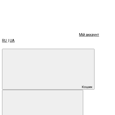
Мій аккаунт
RU
|
UA
Кошик