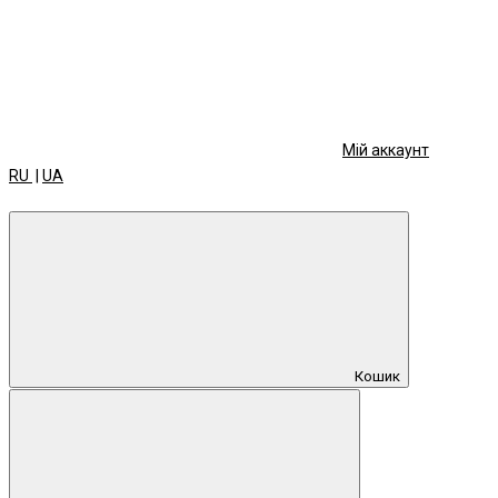
Мій аккаунт
RU
|
UA
Кошик