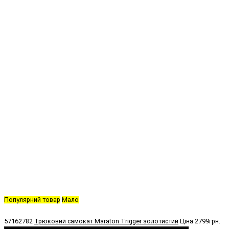
Популярний товар
Мало
57162782
Трюковий самокат Maraton Trigger золотистий
Ціна
2799грн.