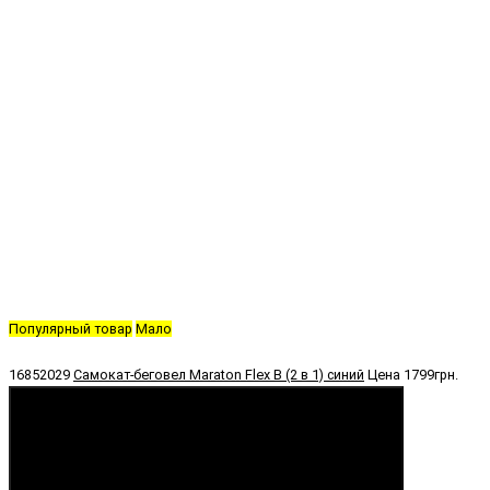
Популярный товар
Мало
16852029
Самокат-беговел Maraton Flex B (2 в 1) синий
Цена
1799грн.