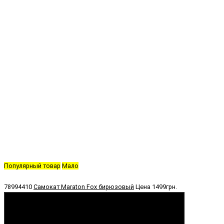
Популярный товар
Мало
78994410
Самокат Maraton Fox бирюзовый
Цена
1499грн.