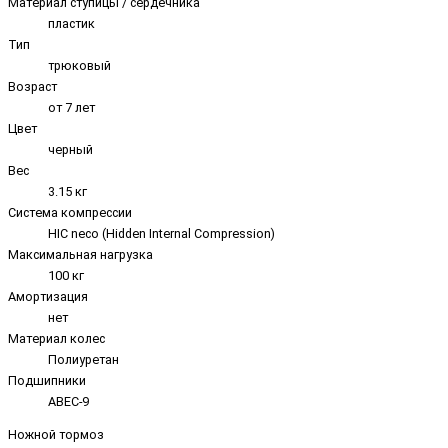
Материал ступицы / сердечника
пластик
Тип
трюковый
Возраст
от 7 лет
Цвет
черный
Вес
3.15 кг
Система компрессии
HIC neco (Hidden Internal Compression)
Максимальная нагрузка
100 кг
Амортизация
нет
Материал колес
Полиуретан
Подшипники
ABEC-9
Ножной тормоз