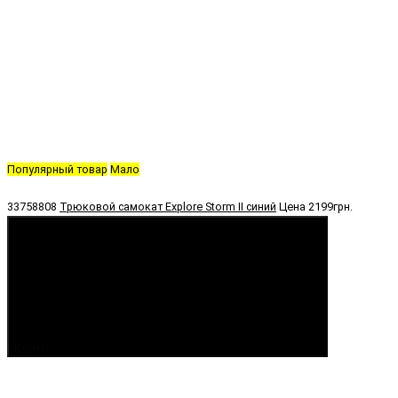
Популярный товар
Мало
33758808
Трюковой самокат Explore Storm II синий
Цена
2199грн.
Купить