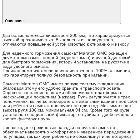
Описание
Два больших колеса диаметром 200 мм, что характеризуются
высокой проходимостью. Выполнены из полиуретана,
отличаются повышенной устойчивостью к стиранию и износу.
Для надежного торможения самокат Maraton GMC оснащен
двумя тормозами - ножной (заднее крыло) и ручной дисковый
для быстрого торможения, который установлен на рукоятке в
виде удобного рычага.
Прочная рама изготовлена из качественного 100% алюминия,
что гарантирует полную безопасность при катании.
Самокат Maraton GMC имеет легкую систему складывания,
благодаря этому его удобно хранить и транспортировать.
Хорошее сцепление с ногами обеспечивает платформа с
нескользящим покрытием (наждак). Руль регулируется в трех
положениях, вы легко подберете оптимальный вариант под себя
или ребенка и самокат прослужит не один год. Максимальная
высота руля 108 см, минимальная 94 см. Кроме того на руле
установлен специальный фиксатор, он убирает дребезжание и
крепко фиксирует руль.
Превосходные резиновые насадки на ручках самоката,
обеспечат невероятно комфортное и уверенное передвижение
по улицам, так как руки ребенка не соскользнут и не потеряют