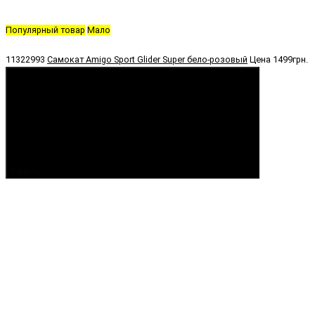
Популярный товар
Мало
11322993
Самокат Amigo Sport Glider Super бело-розовый
Цена
1499грн.
Купить