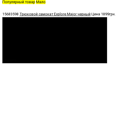
Популярный товар
Мало
15683598
Трюковой самокат Explore Major черный
Цена
1899грн.
Купить