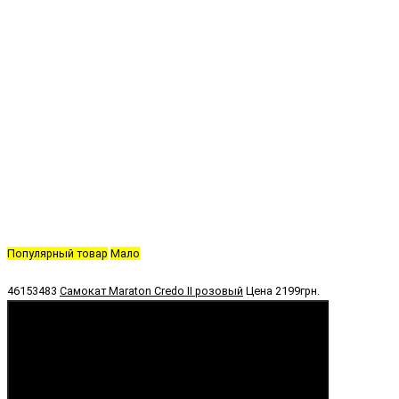
Популярный товар
Мало
46153483
Самокат Maraton Credo II розовый
Цена
2199грн.