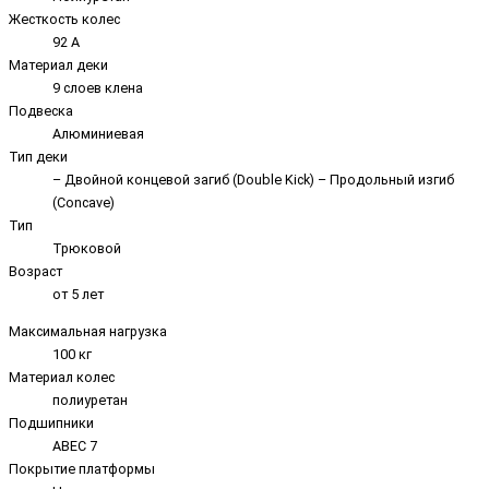
Жесткость колес
92 А
Материал деки
9 слоев клена
Подвеска
Алюминиевая
Тип деки
– Двойной концевой загиб (Double Kick) – Продольный изгиб
(Concave)
Тип
Трюковой
Возраст
от 5 лет
Максимальная нагрузка
100 кг
Материал колес
полиуретан
Подшипники
ABEC 7
Покрытие платформы