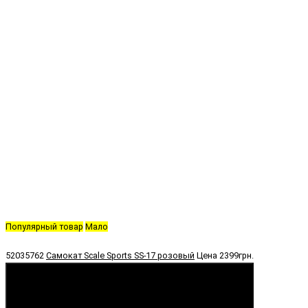
Популярный товар
Мало
52035762
Самокат Scale Sports SS-17 розовый
Цена
2399грн.